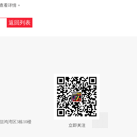
查看详情 +
返回列表
）
信鸿湾区3栋10楼