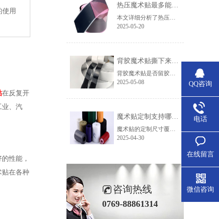
热压魔术贴最多能耐多少次机洗，能适应哪些极端环境？
的使用
本文详细分析了热压魔术贴的耐机洗次数及在高温、低温、高湿、化学腐蚀等极端环境下的性能表现，提供了选购建议和维护注意事项，助力用户根据实际需求选择合适的产品。
2025-05-20
背胶魔术贴撕下来的时候会留胶吗？
背胶魔术贴是否留胶取决于胶水类型、使用时长、表面材质和撕除方式。选对胶水（如硅胶款）+正确操作，基本能实现“无痕撕除”。若担心留胶，可先在隐蔽处测试，或选择带“可移除背胶”标识的产品。
2025-05-08
QQ咨询
贴
在反复开
工业、汽
魔术贴定制支持哪些尺寸，不同行业如何选择合适规格？
电话
魔术贴的定制尺寸覆盖5mm至180mm宽度和任意长度，并支持异形切割和特殊材质。具体选择需结合应用场景、负荷需求及供应商能力。建议直接联系厂家提供详细参数，以获取精准报价和交货周期。
2025-04-30
在线留言
好的性能，
术贴在各种
咨询热线
微信咨询
0769-88861314