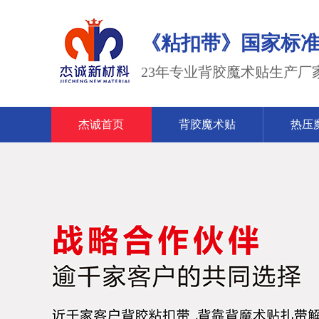
《粘扣带》国家标准2023
23年专业背胶魔术贴生产厂
杰诚首页
背胶魔术贴
热压