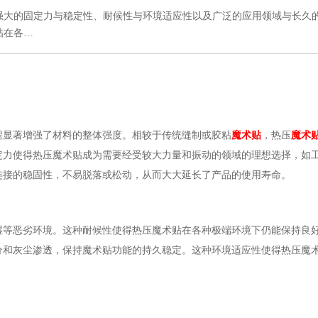
强大的固定力与稳定性、耐候性与环境适应性以及广泛的应用领域与长久
贴在各…
：
程显著增强了材料的整体强度。相较于传统缝制或胶粘
魔术贴
，热压
魔术
定力使得热压魔术贴成为需要经受较大力量和振动的领域的理想选择，如
连接的稳固性，不易脱落或松动，从而大大延长了产品的使用寿命。
湿等恶劣环境。这种耐候性使得热压魔术贴在各种极端环境下仍能保持良
分和灰尘渗透，保持魔术贴功能的持久稳定。这种环境适应性使得热压魔