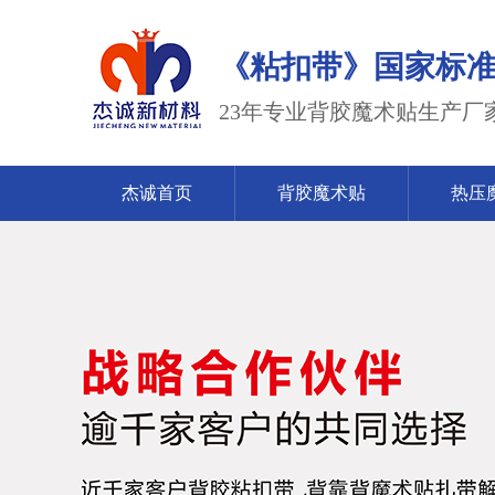
《粘扣带》国家标准2023
23年专业背胶魔术贴生产厂
杰诚首页
背胶魔术贴
热压