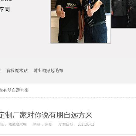
贴
背胶魔术贴
射出勾贴起毛布
说有朋自远方来
定制厂家对你说有朋自远方来
辑： 杰诚魔术贴
来源： 原创
发布日期： 2021.06.02