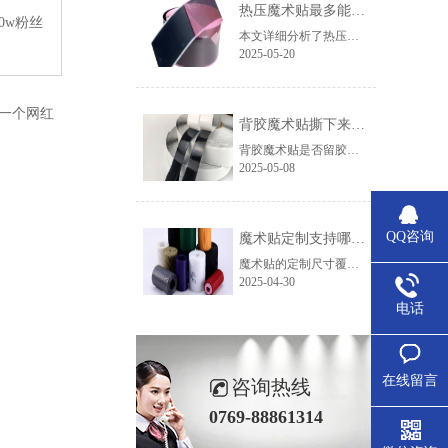
热压魔术贴最多能耐多少次机洗，能适应哪些极端环境？
0w粉丝
本文详细分析了热压魔术贴的耐机洗次数及在高温、低温、高湿、化学腐蚀等极端环境下的性能表现，提供了选购建议和维护注意事项，助力用户根据实际需求选择合适的产品。
2025-05-20
一个网红
背胶魔术贴撕下来的时候会留胶吗？
背胶魔术贴是否留胶取决于胶水类型、使用时长、表面材质和撕除方式。选对胶水（如硅胶款）+正确操作，基本能实现“无痕撕除”。若担心留胶，可先在隐蔽处测试，或选择带“可移除背胶”标识的产品。
2025-05-08
QQ咨询
魔术贴定制支持哪些尺寸，不同行业如何选择合适规格？
魔术贴的定制尺寸覆盖5mm至180mm宽度和任意长度，并支持异形切割和特殊材质。具体选择需结合应用场景、负荷需求及供应商能力。建议直接联系厂家提供详细参数，以获取精准报价和交货周期。
2025-04-30
电话
在线留言
咨询热线
0769-88861314