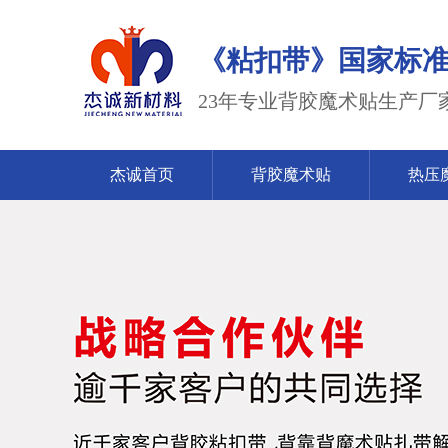
《粘扣带》国家标准2023
23年专业背胶魔术贴生产厂
杰诚首页
背胶魔术贴
热压