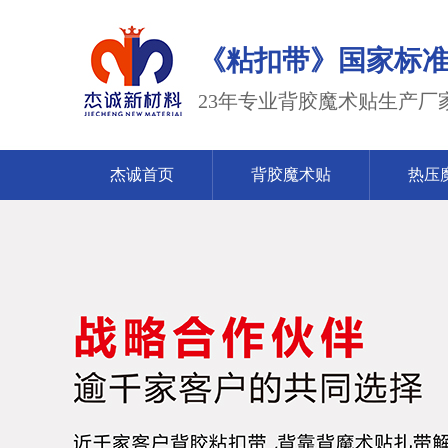
《粘扣带》国家标准2023
23年专业背胶魔术贴生产厂
杰诚首页
背胶魔术贴
热压