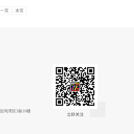
下一页
末页
）
信鸿湾区3栋10楼