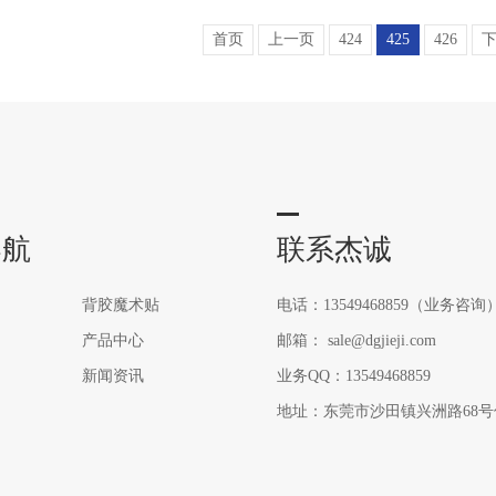
首页
上一页
424
425
426
导航
联系杰诚
背胶魔术贴
电话：13549468859（业务咨询
产品中心
邮箱： sale@dgjieji.com
新闻资讯
业务QQ：13549468859
地址：东莞市沙田镇兴洲路68号