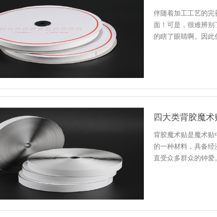
伴随着加工工艺的完
面！可是，很难辨别
的瞎了眼睛啊。因此
从以下几个…
四大类背胶魔术
背胶魔术贴是魔术贴
的一种材料，具备经
直受众多群众的钟爱
纶布材料…