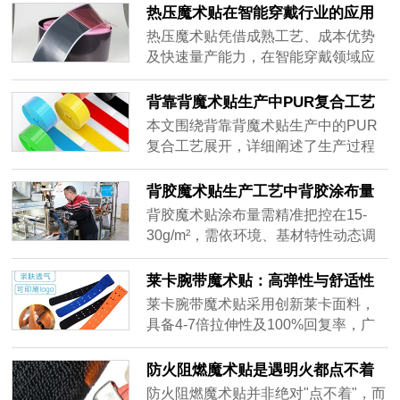
外通信等复杂场景。支持反复开合与
接方案。其支持复杂曲面结构、实现
热压魔术贴在智能穿戴行业的应用
定制化服务，既能快速整理线缆、降
微米级精度，抗剥离强度较热压工艺
特点？
热压魔术贴凭借成熟工艺、成本优势
低施工成本，又能提升电气安全与维
提升250%，且无需胶层使产品厚度减
及快速量产能力，在智能穿戴领域应
护效率，成为替代传统扎带与胶带的
少40%，契合轻薄化趋势。结合自动
用广泛，主要用于表带固定、模块化
理想解决方案。
化产线，激光焊接在智能眼镜、医疗
配件连接及康复理疗用品制作等。其
背靠背魔术贴生产中PUR复合工艺
设备等领域实现高效生产，长期成本
通过高温高压实现牢固粘合，具有成
的注意事项
本文围绕背靠背魔术贴生产中的PUR
更低，是推动智能穿戴向精密化、可
本效益显著、生产效率高、材料兼容
复合工艺展开，详细阐述了生产过程
持续化发展的关键技术。
性强等优势，虽面临新技术挑战，但
中的注意事项。强调要做好原材料把
仍占据市场主导。未来，随着耐高
控，关注基材与胶粘剂质量；重视生
背胶魔术贴生产工艺中背胶涂布量
温、高弹性热熔胶的普及，热压魔术
产环境温湿度调控；精准控制涂胶量
的核心技巧
背胶魔术贴涂布量需精准把控在15-
贴有望拓展应用边界，并进一步提升
并保证均匀性；合理掌握复合压力与
30g/m²，需依环境、基材特性动态调
产品竞争力。
时间。最后强调产品需经严格质量检
整。涂布异常会导致粘接失效、成本
测，多方面精细控制方可产出高品质
失控等问题。东莞杰诚魔术贴通过设
莱卡腕带魔术贴：高弹性与舒适性
背靠背魔术贴产品。
备校准、三阶控制等实现工艺优化，
的完美结合
莱卡腕带魔术贴采用创新莱卡面料，
确保产品品质稳定。
具备4-7倍拉伸性及100%回复率，广
泛应用于医疗康复、运动防护及消费
电子领域。本文详细解析其材质特
防火阻燃魔术贴是遇明火都点不着
性、跨行业应用场景及选购维护指
吗？
防火阻燃魔术贴并非绝对"点不着"，而