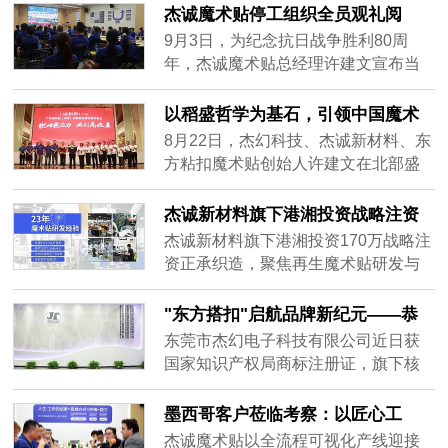
客户资源，公司负责人称将坚持创
想而战”为主题的业绩比拼启动会正式
杰诚魔术贴停工组织全员观礼阅
新，提升产品与服务，为行业发展添
拉开帷幕。这不仅是一场业绩的较
兵：以实业初心致敬民族精神，以
9月3日，为纪念抗日战争胜利80周
活力。
量，更是一次团队精神的凝聚，一次
创新使命引领行业未来
年，杰诚魔术贴总经理许建文宣布当
对梦想的庄严承诺。会议伊始，总经
日上午停工停产，组织全体100余名员
理许建文发表了热情洋溢的动员讲
工集体观看纪念阅兵仪式直播。在铭
以稻盛哲学为基石，引领中国魔术
话。他强调，9月是充满挑战与机遇的
记历史中汲取力量，在创新突破中定
贴行业迈向全球
8月22日，杰幻科技、杰诚新材料、东
一个......
义未来。
方粘扣魔术贴创始人许建文在北部盛
和塾发表主题演讲，分享企业通过深
度践行稻盛和夫哲学体系（《京瓷哲
杰诚新材料旗下港湘投资战略注资
学》《六项精进》等），实现员工幸
正承织造 170万布局再生魔术贴赛
杰诚新材料旗下港湘投资170万战略注
福与企业高质量发展的创新路径。演
道-开启多行业定制化解决方案新篇
资正承织造，聚焦再生魔术贴研发与
讲披露数据：全员哲学共修推动产品
章
高端加工，获GRS认证推动绿色制
良品率提升至98.7%，客户投诉率下降
造。产品覆盖康复医疗、智能穿戴、
"东方搭扣"启航品牌新纪元——恭
67%，许建文提出“三步走”战略，目标
汽车装饰等五大行业，提供抗菌、高
喜杰幻电子以双商标战略领跑全球
东莞市杰幻电子科技有限公司近日获
2028年实现全球市占率15%，彰显中
强度、模块化定制方案，助力传统制
魔术贴行业
国家知识产权局商标注册证，旗下核
国制造从“跟随者”向“定义者”跨越的决
造业低碳转型。
心品牌“东方搭扣”（英文：EHOOK）
心。此次演讲为传统制造业转型升级
成功注册国际分类35（广告销售、商
墨西哥客户莅临考察：以匠心工
提供哲学驱动范本，引发行业对“心性
业管理）与40（材料加工、定制服
艺，共绘全球合作新篇章
提升与技术创新融合”的深度思考。
杰诚魔术贴以全流程可视化产线迎接