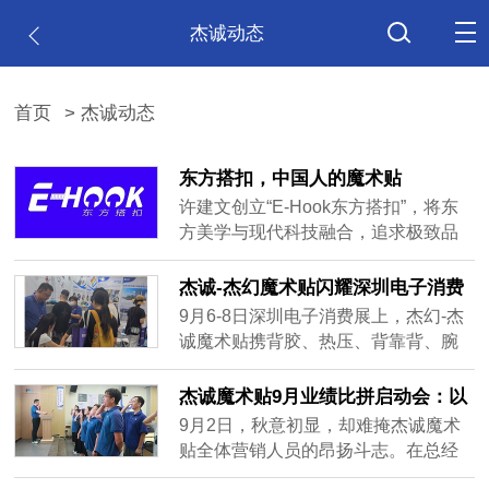
杰诚动态
首页
> 杰诚动态
东方搭扣，中国人的魔术贴
许建文创立“E-Hook东方搭扣”，将东
方美学与现代科技融合，追求极致品
质，构建开放技术生态，推动中国标
准国际化。东方搭扣已成为中国智造
杰诚-杰幻魔术贴闪耀深圳电子消费
符号，许建文证明工业制造注入文化
展，创新产品引爆全场
9月6-8日深圳电子消费展上，杰幻-杰
灵魂，中国品牌能突破边界。
诚魔术贴携背胶、热压、背靠背、腕
带等多款核心魔术贴展品及创新研发
的无痕魔力扣亮相。无痕魔力扣凭借
杰诚魔术贴9月业绩比拼启动会：以
无痕粘贴、轻松拆卸等优势成焦点，
誓言为刃，向梦想进发
9月2日，秋意初显，却难掩杰诚魔术
展位现场人气火爆，客户络绎不绝。
贴全体营销人员的昂扬斗志。在总经
此次参展扩大公司知名度，收获大量
理许建文的带领下，一场以“9月，为梦