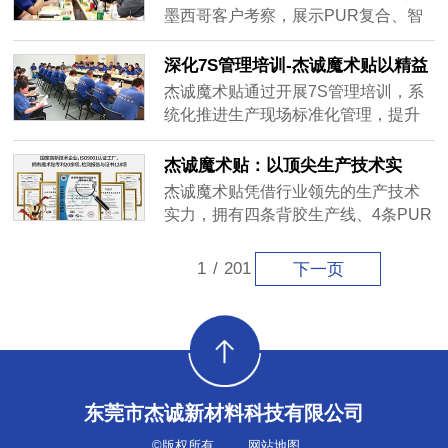
务），构建全维度品牌护城河。品牌
墨西哥客户考察，展示PUR复合、智
以“中西合璧”命名，融合传统文化底蕴
能腕带等8大核心工艺，披露服务38国
与现代科技感，广泛应用于服装、汽
客户数据及CNAS实验室实力。客户现
深化7S管理培训-杰诚魔术贴以精益
车、航空航天等领域，获华为、特斯
场达成定制开发意向，见证中国魔术
管理赋能生产效能跃升
杰诚魔术贴通过开展7S管理培训，系
拉等国际客户青睐。公司坚持创新驱
贴科技赋能实力。
统化推进生产现场标准化管理，提升
动，年投入15%营收研发，获超50项
员工职业素养与团队协作能力。培训
专利并主导行业标准，通过“硬件+软
涵盖整理、整顿、清扫等七大模块，
杰诚魔术贴：以顶尖生产技术实
件”生态升级转型行业解决方案提供
实现车间空间利用率提升18%、生产
力，铸就23年定制品质传奇
商。目前产品出口32国，市场份额亚
杰诚魔术贴凭借行业领先的生产技术
换线时间缩短25%的成效。同时，通
洲第一，提出“2030全球魔术贴创新领
实力，拥有四条背胶生产线、4条PUR
过素养培育与提案奖励机制，激发员
导者”目标，推动行业向高端化、智能
生产线、5台激光切割机等50余台先进
工参与改善的积极性，推动生产效率
化迈进。
设备，支持背胶复合、热压复合、
1
/
201
下一页
提升15%、产品合格率达99.2%。杰诚
PUR复合、激光切割、异形模切等多
以7S管理成果赋能定制化生产体系，
样化加工。23年定制解决方案经验，
在品质管控、交付效率、成本优化等
10余名7年以上工程师团队，以顶尖技
方面实现质效双升，持续践行“让魔术
术保障魔术贴卓越品质，满足您的个
贴定制更简单”的企业使命，为客户创
性化需求。
造长期价值。
东莞市杰诚新材料科技有限公司
©版权所有
网站地图