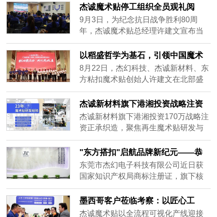
客户资源，公司负责人称将坚持创
想而战”为主题的业绩比拼启动会正式
杰诚魔术贴停工组织全员观礼阅
新，提升产品与服务，为行业发展添
拉开帷幕。这不仅是一场业绩的较
兵：以实业初心致敬民族精神，以
9月3日，为纪念抗日战争胜利80周
活力。
量，更是一次团队精神的凝聚，一次
创新使命引领行业未来
年，杰诚魔术贴总经理许建文宣布当
对梦想的庄严承诺。会议伊始，总经
日上午停工停产，组织全体100余名员
理许建文发表了热情洋溢的动员讲
工集体观看纪念阅兵仪式直播。在铭
以稻盛哲学为基石，引领中国魔术
话。他强调，9月是充满挑战与机遇的
记历史中汲取力量，在创新突破中定
贴行业迈向全球
8月22日，杰幻科技、杰诚新材料、东
一个......
义未来。
方粘扣魔术贴创始人许建文在北部盛
和塾发表主题演讲，分享企业通过深
度践行稻盛和夫哲学体系（《京瓷哲
杰诚新材料旗下港湘投资战略注资
学》《六项精进》等），实现员工幸
正承织造 170万布局再生魔术贴赛
杰诚新材料旗下港湘投资170万战略注
福与企业高质量发展的创新路径。演
道-开启多行业定制化解决方案新篇
资正承织造，聚焦再生魔术贴研发与
讲披露数据：全员哲学共修推动产品
章
高端加工，获GRS认证推动绿色制
良品率提升至98.7%，客户投诉率下降
造。产品覆盖康复医疗、智能穿戴、
"东方搭扣"启航品牌新纪元——恭
67%，许建文提出“三步走”战略，目标
汽车装饰等五大行业，提供抗菌、高
喜杰幻电子以双商标战略领跑全球
东莞市杰幻电子科技有限公司近日获
2028年实现全球市占率15%，彰显中
强度、模块化定制方案，助力传统制
魔术贴行业
国家知识产权局商标注册证，旗下核
国制造从“跟随者”向“定义者”跨越的决
造业低碳转型。
心品牌“东方搭扣”（英文：EHOOK）
心。此次演讲为传统制造业转型升级
成功注册国际分类35（广告销售、商
墨西哥客户莅临考察：以匠心工
提供哲学驱动范本，引发行业对“心性
业管理）与40（材料加工、定制服
艺，共绘全球合作新篇章
提升与技术创新融合”的深度思考。
杰诚魔术贴以全流程可视化产线迎接