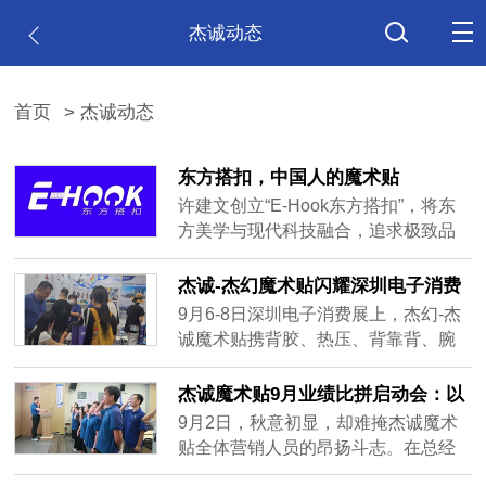
杰诚动态
首页
> 杰诚动态
东方搭扣，中国人的魔术贴
许建文创立“E-Hook东方搭扣”，将东
方美学与现代科技融合，追求极致品
质，构建开放技术生态，推动中国标
准国际化。东方搭扣已成为中国智造
杰诚-杰幻魔术贴闪耀深圳电子消费
符号，许建文证明工业制造注入文化
展，创新产品引爆全场
9月6-8日深圳电子消费展上，杰幻-杰
灵魂，中国品牌能突破边界。
诚魔术贴携背胶、热压、背靠背、腕
带等多款核心魔术贴展品及创新研发
的无痕魔力扣亮相。无痕魔力扣凭借
杰诚魔术贴9月业绩比拼启动会：以
无痕粘贴、轻松拆卸等优势成焦点，
誓言为刃，向梦想进发
9月2日，秋意初显，却难掩杰诚魔术
展位现场人气火爆，客户络绎不绝。
贴全体营销人员的昂扬斗志。在总经
此次参展扩大公司知名度，收获大量
理许建文的带领下，一场以“9月，为梦