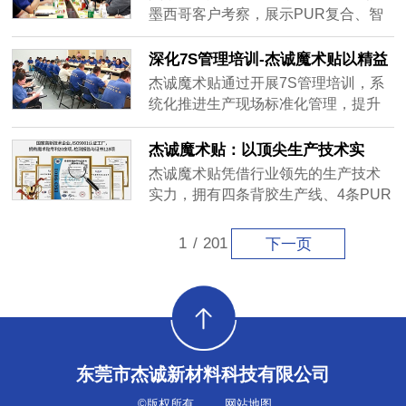
务），构建全维度品牌护城河。品牌
墨西哥客户考察，展示PUR复合、智
以“中西合璧”命名，融合传统文化底蕴
能腕带等8大核心工艺，披露服务38国
与现代科技感，广泛应用于服装、汽
客户数据及CNAS实验室实力。客户现
深化7S管理培训-杰诚魔术贴以精益
车、航空航天等领域，获华为、特斯
场达成定制开发意向，见证中国魔术
管理赋能生产效能跃升
杰诚魔术贴通过开展7S管理培训，系
拉等国际客户青睐。公司坚持创新驱
贴科技赋能实力。
统化推进生产现场标准化管理，提升
动，年投入15%营收研发，获超50项
员工职业素养与团队协作能力。培训
专利并主导行业标准，通过“硬件+软
涵盖整理、整顿、清扫等七大模块，
杰诚魔术贴：以顶尖生产技术实
件”生态升级转型行业解决方案提供
实现车间空间利用率提升18%、生产
力，铸就23年定制品质传奇
商。目前产品出口32国，市场份额亚
杰诚魔术贴凭借行业领先的生产技术
换线时间缩短25%的成效。同时，通
洲第一，提出“2030全球魔术贴创新领
实力，拥有四条背胶生产线、4条PUR
过素养培育与提案奖励机制，激发员
导者”目标，推动行业向高端化、智能
生产线、5台激光切割机等50余台先进
工参与改善的积极性，推动生产效率
化迈进。
设备，支持背胶复合、热压复合、
1
/
201
下一页
提升15%、产品合格率达99.2%。杰诚
PUR复合、激光切割、异形模切等多
以7S管理成果赋能定制化生产体系，
样化加工。23年定制解决方案经验，
在品质管控、交付效率、成本优化等
10余名7年以上工程师团队，以顶尖技
方面实现质效双升，持续践行“让魔术
术保障魔术贴卓越品质，满足您的个
贴定制更简单”的企业使命，为客户创
性化需求。
造长期价值。
东莞市杰诚新材料科技有限公司
©版权所有
网站地图