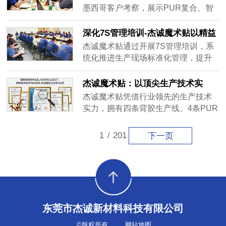
务），构建全维度品牌护城河。品牌
墨西哥客户考察，展示PUR复合、智
以“中西合璧”命名，融合传统文化底蕴
能腕带等8大核心工艺，披露服务38国
与现代科技感，广泛应用于服装、汽
客户数据及CNAS实验室实力。客户现
深化7S管理培训-杰诚魔术贴以精益
车、航空航天等领域，获华为、特斯
场达成定制开发意向，见证中国魔术
管理赋能生产效能跃升
杰诚魔术贴通过开展7S管理培训，系
拉等国际客户青睐。公司坚持创新驱
贴科技赋能实力。
统化推进生产现场标准化管理，提升
动，年投入15%营收研发，获超50项
员工职业素养与团队协作能力。培训
专利并主导行业标准，通过“硬件+软
涵盖整理、整顿、清扫等七大模块，
杰诚魔术贴：以顶尖生产技术实
件”生态升级转型行业解决方案提供
实现车间空间利用率提升18%、生产
力，铸就23年定制品质传奇
商。目前产品出口32国，市场份额亚
杰诚魔术贴凭借行业领先的生产技术
换线时间缩短25%的成效。同时，通
洲第一，提出“2030全球魔术贴创新领
实力，拥有四条背胶生产线、4条PUR
过素养培育与提案奖励机制，激发员
导者”目标，推动行业向高端化、智能
生产线、5台激光切割机等50余台先进
工参与改善的积极性，推动生产效率
化迈进。
设备，支持背胶复合、热压复合、
1
/
201
下一页
提升15%、产品合格率达99.2%。杰诚
PUR复合、激光切割、异形模切等多
以7S管理成果赋能定制化生产体系，
样化加工。23年定制解决方案经验，
在品质管控、交付效率、成本优化等
10余名7年以上工程师团队，以顶尖技
方面实现质效双升，持续践行“让魔术
术保障魔术贴卓越品质，满足您的个
贴定制更简单”的企业使命，为客户创
性化需求。
造长期价值。
东莞市杰诚新材料科技有限公司
©版权所有
网站地图