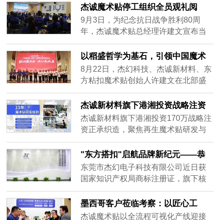
客户资源，公司负责人称将坚持创
想而战”为主题的业绩比拼启动会正式
杰诚魔术贴停工组织全员观礼阅
新，提升产品与服务，为行业发展添
拉开帷幕。这不仅是一场业绩的较
兵：以实业初心致敬民族精神，以
9月3日，为纪念抗日战争胜利80周
活力。
量，更是一次团队精神的凝聚，一次
创新使命引领行业未来
年，杰诚魔术贴总经理许建文宣布当
对梦想的庄严承诺。会议伊始，总经
日上午停工停产，组织全体100余名员
理许建文发表了热情洋溢的动员讲
工集体观看纪念阅兵仪式直播。在铭
以稻盛哲学为基石，引领中国魔术
话。他强调，9月是充满挑战与机遇的
记历史中汲取力量，在创新突破中定
贴行业迈向全球
8月22日，杰幻科技、杰诚新材料、东
一个......
义未来。
方粘扣魔术贴创始人许建文在北部盛
和塾发表主题演讲，分享企业通过深
度践行稻盛和夫哲学体系（《京瓷哲
杰诚新材料旗下港湘投资战略注资
学》《六项精进》等），实现员工幸
正承织造 170万布局再生魔术贴赛
杰诚新材料旗下港湘投资170万战略注
福与企业高质量发展的创新路径。演
道-开启多行业定制化解决方案新篇
资正承织造，聚焦再生魔术贴研发与
讲披露数据：全员哲学共修推动产品
章
高端加工，获GRS认证推动绿色制
良品率提升至98.7%，客户投诉率下降
造。产品覆盖康复医疗、智能穿戴、
"东方搭扣"启航品牌新纪元——恭
67%，许建文提出“三步走”战略，目标
汽车装饰等五大行业，提供抗菌、高
喜杰幻电子以双商标战略领跑全球
东莞市杰幻电子科技有限公司近日获
2028年实现全球市占率15%，彰显中
强度、模块化定制方案，助力传统制
魔术贴行业
国家知识产权局商标注册证，旗下核
国制造从“跟随者”向“定义者”跨越的决
造业低碳转型。
心品牌“东方搭扣”（英文：EHOOK）
心。此次演讲为传统制造业转型升级
成功注册国际分类35（广告销售、商
墨西哥客户莅临考察：以匠心工
提供哲学驱动范本，引发行业对“心性
业管理）与40（材料加工、定制服
艺，共绘全球合作新篇章
提升与技术创新融合”的深度思考。
杰诚魔术贴以全流程可视化产线迎接