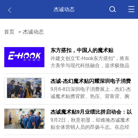
杰诚动态
首页
> 杰诚动态
东方搭扣，中国人的魔术贴
许建文创立“E-Hook东方搭扣”，将东
方美学与现代科技融合，追求极致品
质，构建开放技术生态，推动中国标
准国际化。东方搭扣已成为中国智造
杰诚-杰幻魔术贴闪耀深圳电子消费
符号，许建文证明工业制造注入文化
展，创新产品引爆全场
9月6-8日深圳电子消费展上，杰幻-杰
灵魂，中国品牌能突破边界。
诚魔术贴携背胶、热压、背靠背、腕
带等多款核心魔术贴展品及创新研发
的无痕魔力扣亮相。无痕魔力扣凭借
杰诚魔术贴9月业绩比拼启动会：以
无痕粘贴、轻松拆卸等优势成焦点，
誓言为刃，向梦想进发
9月2日，秋意初显，却难掩杰诚魔术
展位现场人气火爆，客户络绎不绝。
贴全体营销人员的昂扬斗志。在总经
此次参展扩大公司知名度，收获大量
理许建文的带领下，一场以“9月，为梦