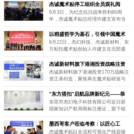
客户资源，公司负责人称将坚持创
想而战”为主题的业绩比拼启动会正式
杰诚魔术贴停工组织全员观礼阅
新，提升产品与服务，为行业发展添
拉开帷幕。这不仅是一场业绩的较
兵：以实业初心致敬民族精神，以
9月3日，为纪念抗日战争胜利80周
活力。
量，更是一次团队精神的凝聚，一次
创新使命引领行业未来
年，杰诚魔术贴总经理许建文宣布当
对梦想的庄严承诺。会议伊始，总经
日上午停工停产，组织全体100余名员
理许建文发表了热情洋溢的动员讲
工集体观看纪念阅兵仪式直播。在铭
以稻盛哲学为基石，引领中国魔术
话。他强调，9月是充满挑战与机遇的
记历史中汲取力量，在创新突破中定
贴行业迈向全球
8月22日，杰幻科技、杰诚新材料、东
一个......
义未来。
方粘扣魔术贴创始人许建文在北部盛
和塾发表主题演讲，分享企业通过深
度践行稻盛和夫哲学体系（《京瓷哲
杰诚新材料旗下港湘投资战略注资
学》《六项精进》等），实现员工幸
正承织造 170万布局再生魔术贴赛
杰诚新材料旗下港湘投资170万战略注
福与企业高质量发展的创新路径。演
道-开启多行业定制化解决方案新篇
资正承织造，聚焦再生魔术贴研发与
讲披露数据：全员哲学共修推动产品
章
高端加工，获GRS认证推动绿色制
良品率提升至98.7%，客户投诉率下降
造。产品覆盖康复医疗、智能穿戴、
"东方搭扣"启航品牌新纪元——恭
67%，许建文提出“三步走”战略，目标
汽车装饰等五大行业，提供抗菌、高
喜杰幻电子以双商标战略领跑全球
东莞市杰幻电子科技有限公司近日获
2028年实现全球市占率15%，彰显中
强度、模块化定制方案，助力传统制
魔术贴行业
国家知识产权局商标注册证，旗下核
国制造从“跟随者”向“定义者”跨越的决
造业低碳转型。
心品牌“东方搭扣”（英文：EHOOK）
心。此次演讲为传统制造业转型升级
成功注册国际分类35（广告销售、商
墨西哥客户莅临考察：以匠心工
提供哲学驱动范本，引发行业对“心性
业管理）与40（材料加工、定制服
艺，共绘全球合作新篇章
提升与技术创新融合”的深度思考。
杰诚魔术贴以全流程可视化产线迎接