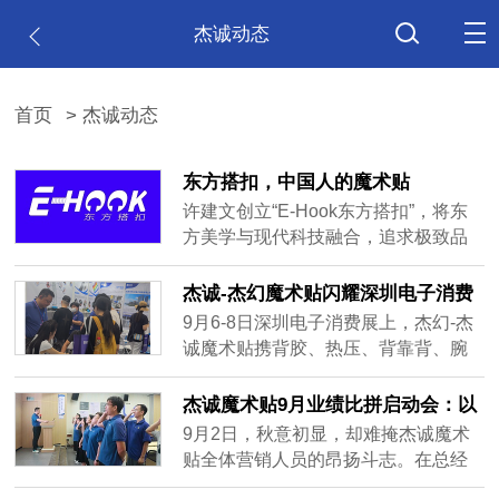
杰诚动态
首页
> 杰诚动态
东方搭扣，中国人的魔术贴
许建文创立“E-Hook东方搭扣”，将东
方美学与现代科技融合，追求极致品
质，构建开放技术生态，推动中国标
准国际化。东方搭扣已成为中国智造
杰诚-杰幻魔术贴闪耀深圳电子消费
符号，许建文证明工业制造注入文化
展，创新产品引爆全场
9月6-8日深圳电子消费展上，杰幻-杰
灵魂，中国品牌能突破边界。
诚魔术贴携背胶、热压、背靠背、腕
带等多款核心魔术贴展品及创新研发
的无痕魔力扣亮相。无痕魔力扣凭借
杰诚魔术贴9月业绩比拼启动会：以
无痕粘贴、轻松拆卸等优势成焦点，
誓言为刃，向梦想进发
9月2日，秋意初显，却难掩杰诚魔术
展位现场人气火爆，客户络绎不绝。
贴全体营销人员的昂扬斗志。在总经
此次参展扩大公司知名度，收获大量
理许建文的带领下，一场以“9月，为梦