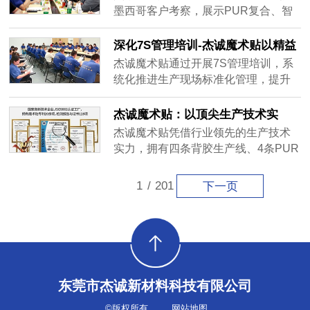
务），构建全维度品牌护城河。品牌
墨西哥客户考察，展示PUR复合、智
以“中西合璧”命名，融合传统文化底蕴
能腕带等8大核心工艺，披露服务38国
与现代科技感，广泛应用于服装、汽
客户数据及CNAS实验室实力。客户现
深化7S管理培训-杰诚魔术贴以精益
车、航空航天等领域，获华为、特斯
场达成定制开发意向，见证中国魔术
管理赋能生产效能跃升
杰诚魔术贴通过开展7S管理培训，系
拉等国际客户青睐。公司坚持创新驱
贴科技赋能实力。
统化推进生产现场标准化管理，提升
动，年投入15%营收研发，获超50项
员工职业素养与团队协作能力。培训
专利并主导行业标准，通过“硬件+软
涵盖整理、整顿、清扫等七大模块，
杰诚魔术贴：以顶尖生产技术实
件”生态升级转型行业解决方案提供
实现车间空间利用率提升18%、生产
力，铸就23年定制品质传奇
商。目前产品出口32国，市场份额亚
杰诚魔术贴凭借行业领先的生产技术
换线时间缩短25%的成效。同时，通
洲第一，提出“2030全球魔术贴创新领
实力，拥有四条背胶生产线、4条PUR
过素养培育与提案奖励机制，激发员
导者”目标，推动行业向高端化、智能
生产线、5台激光切割机等50余台先进
工参与改善的积极性，推动生产效率
化迈进。
设备，支持背胶复合、热压复合、
1
/
201
下一页
提升15%、产品合格率达99.2%。杰诚
PUR复合、激光切割、异形模切等多
以7S管理成果赋能定制化生产体系，
样化加工。23年定制解决方案经验，
在品质管控、交付效率、成本优化等
10余名7年以上工程师团队，以顶尖技
方面实现质效双升，持续践行“让魔术
术保障魔术贴卓越品质，满足您的个
贴定制更简单”的企业使命，为客户创
性化需求。
造长期价值。
东莞市杰诚新材料科技有限公司
©版权所有
网站地图