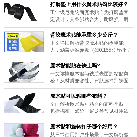
抗老化，提供免费补发保障，23年经
打磨垫上用什么魔术贴勾比较好？
验助力工程稳固落地！
工业级尼龙钩面魔术贴专为打磨垫固
定设计，具备强粘合力、耐磨损、耐
高温、易清洁四大核心优势，适配工
业打磨场景，可根据需求定制尺寸与
背胶魔术贴能承重多少公斤？
粘附力，是提升打磨效率与稳定性的
本文详细解析背胶魔术贴的承重能
优选方案。
力，涵盖标准参数（如0.155公斤/平方
厘米）、材质影响（尼龙/压敏胶）、
环境因素（温度/湿度）及选购技巧。
魔术贴能贴在铁上吗?
提供家居、工业场景承重参考，助您
一文读懂魔术贴与铁质表面的粘贴奥
根据需求选择合适产品。
秘！从材质兼容性、背胶选择到铁面
预处理技巧，覆盖家居、工业、创意
场景应用，解析承重限制与耐温注意
魔术贴可以粘哪些布料？
事项，助你轻松实现铁件固定需求。
全面解析魔术贴可粘合的布料类型，
包括棉布、涤纶、尼龙等常见材质适
配指南，提供工业/服装/家居场景选购
技巧与使用注意事项，助您精准选择
魔术贴和旋转扣子哪个好用？
魔术贴产品。
从日常使用到户外场景，一文解析魔