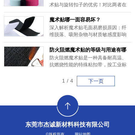
术贴与旋转扣子的优劣！对比两者在
穿脱便捷性、耐用性、适用人群及成
本上的差异，助您根据需求选择最合
魔术贴哪一面容易坏？
适的固定方案，提升生活与工作效
深入解析魔术贴毛面易磨损原因：纤
率。
维脱落、吸附杂物与材质敏感度影响
寿命。杰诚魔术贴突破10000次开合寿
命，提供工业/服装/户外场景化勾毛搭
防火阻燃魔术贴的等级与用途有哪
配方案，定制化服务与环保材质并
些？
防火阻燃魔术贴是一种具备耐高温、
重，全链路保障耐用性。
抗燃烧性能的特殊粘扣带，按工业标
准分为A/B/C级（如UL94V-0、
FAR25.853认证），广泛用于航空航
1
/
4
下一页
天、消防防护、工业设备及高温作业
场景，可延缓火势蔓延并保障安全。
东莞市杰诚新材料科技有限公司
©版权所有
网站地图