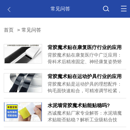
常见问答
首页
> 常见问答
背胶魔术贴在康复医疗行业的应用
有哪些？
背胶魔术贴在康复医疗中广泛应用：
骨科术后精准固定、神经康复姿势矫
正、慢性疼痛智能管理、运动损伤快
速防护及老年防跌倒辅助。其可调
背胶魔术贴在运动护具行业的应用
节、强粘附、环保耐候特性，结合智
特点和优势有哪些？
背胶魔术贴是运动护具的理想配件：
能化升级，正推动康复治疗向高效、
钩毛面快速粘合，可精准调节松紧，
个性化方向革新。
实现个性化贴合；即贴即用，穿脱便
捷；耐温耐水，适应极端环境；强效
水泥墙背胶魔术贴能贴稳吗?
固定配件，缓冲冲击防损伤，还支持
杰诚魔术贴厂家专业解答：水泥墙魔
定制，兼具高效、安全与灵活性。
术贴能否贴稳？解析工业级粘合技
术、操作规范及定制方案，承诺耐候